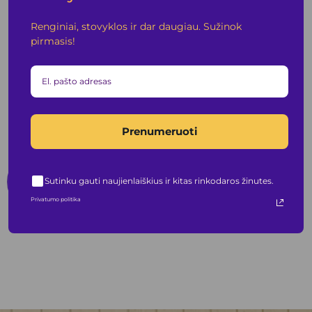
Renginiai, stovyklos ir dar daugiau. Sužinok
pirmasis!
Abonementas
Neribotas WEEKDAY metinis abonementas
Prenumeruoti
299,00
€
Į krepšelį
Sutinku gauti naujienlaiškius ir kitas rinkodaros žinutes.
Privatumo politika