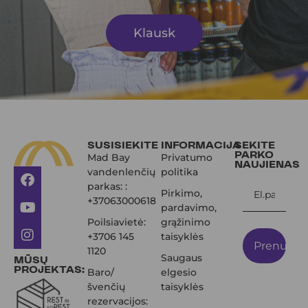
Klausk
SUSISIEKITE
INFORMACIJA
SEKITE
PARKO
Mad Bay
Privatumo
NAUJIENAS
vandenlenčių
politika
parkas: :
Pirkimo,
+37063000618
pardavimo,
Poilsiavietė:
grąžinimo
+3706 145
taisyklės
Prenumer
1120
Saugaus
MŪSŲ
PROJEKTAS:
Baro/
elgesio
švenčių
taisyklės
rezervacijos: