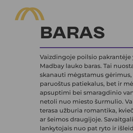
BARAS
Vaizdingoje poilsio pakrantėje 
Madbay lauko baras. Tai nuostab
skanauti mėgstamus gėrimus, r
paruoštus patiekalus, bet ir 
apsuptimi bei smaragdinio van
netoli nuo miesto šurmulio. Vak
terasa užburia romantika, kvieč
ar šeimos draugijoje. Savaitgali
lankytojais nuo pat ryto ir išlei