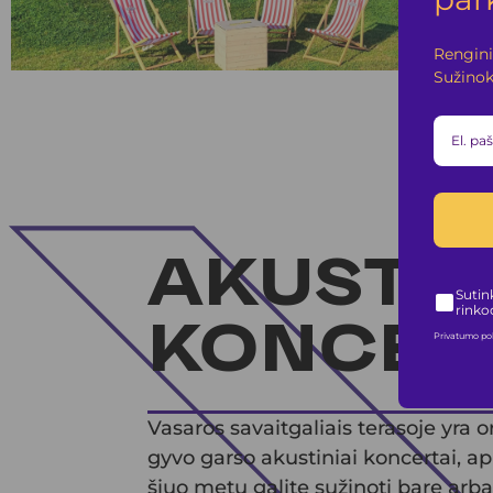
Renginia
Sužinok
AKUSTIN
Sutink
rinko
KONCER
Privatumo pol
Vasaros savaitgaliais terasoje yra 
gyvo garso akustiniai koncertai, ap
šiuo metu galite sužinoti bare ar