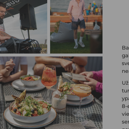
Ba
ga
sve
ne
Už
tu
yp
8-
vi
se