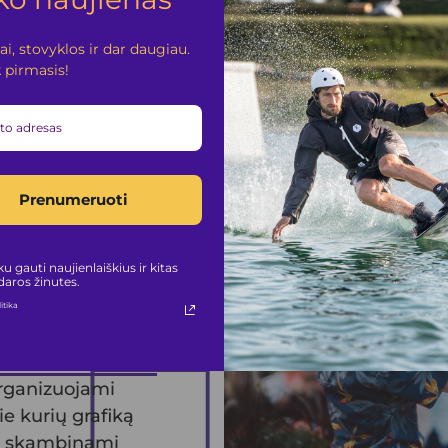
i, stovyklos ir dar daugiau.
 pirmasis!
Prenumeruoti
IAI
u gauti naujienlaiškius ir kitas
daros žinutes.
TAI
itika
organizuojami
ie kurių grafiką
ba skambinami