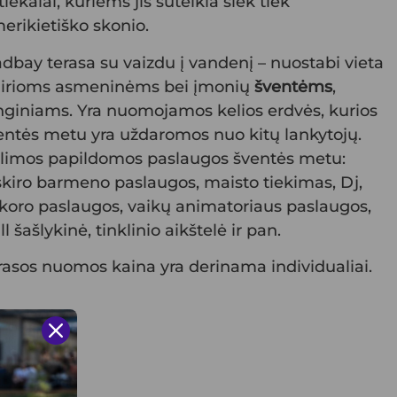
iekalai, kuriems jis suteikia šiek tiek
erikietiško skonio.
dbay terasa su vaizdu į vandenį – nuostabi vieta
airioms asmeninėms bei įmonių
šventėms
,
nginiams. Yra nuomojamos kelios erdvės, kurios
entės metu yra uždaromos nuo kitų lankytojų.
limos papildomos paslaugos šventės metu:
skiro barmeno paslaugos, maisto tiekimas, Dj,
koro paslaugos, vaikų animatoriaus paslaugos,
ll šašlykinė, tinklinio aikštelė ir pan.
rasos nuomos kaina yra derinama individualiai.