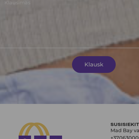
Klausk
SUSISIEKI
Mad Bay va
+37063000