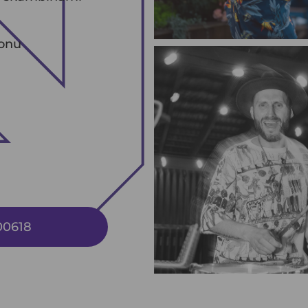
fonu
00618