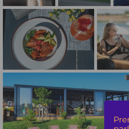
Pre
par