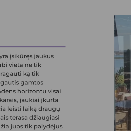
yra įsikūręs jaukus
i vieta ne tik
agauti ką tik
mėgautis gamtos
dens horizontu visai
arais, jaukiai įkurta
ia leisti laiką draugų
ais terasa džiaugiasi
džia juos tik palydėjus