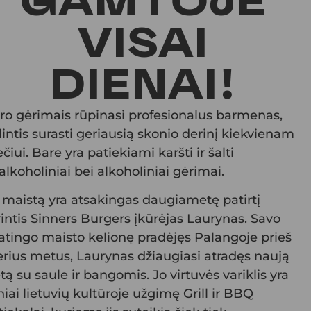
GAMTOJE
VISAI
DIENAI!
ro gėrimais rūpinasi profesionalus barmenas,
lintis surasti geriausią skonio derinį kiekvienam
čiui. Bare yra patiekiami karšti ir šalti
alkoholiniai bei alkoholiniai gėrimai.
 maistą yra atsakingas daugiametę patirtį
rintis Sinners Burgers įkūrėjas Laurynas. Savo
atingo maisto kelionę pradėjęs Palangoje prieš
erius metus, Laurynas džiaugiasi atradęs naują
etą su saule ir bangomis. Jo virtuvės variklis yra
niai lietuvių kultūroje užgimę Grill ir BBQ