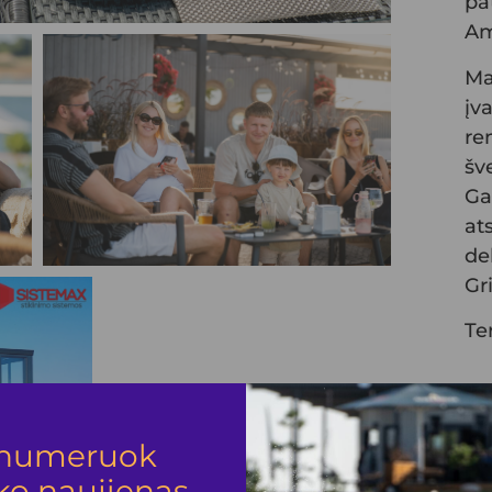
pat
Am
Ma
įv
re
šv
Ga
at
de
Gri
Te
numeruok
ko naujienas